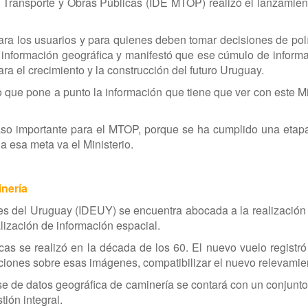
de Transporte y Obras Públicas (IDE MTOP) realizó el lanzamien
para los usuarios y para quienes deben tomar decisiones de polí
 información geográfica y manifestó que ese cúmulo de informac
ra el crecimiento y la construcción del futuro Uruguay.
e pone a punto la información que tiene que ver con este Minis
so importante para el MTOP, porque se ha cumplido una etapa.
a esa meta va el Ministerio.
inería
les del Uruguay (IDEUY) se encuentra abocada a la realización 
ización de información espacial.
cas se realizó en la década de los 60. El nuevo vuelo registró
iciones sobre esas imágenes, compatibilizar el nuevo relevamient
ase de datos geográfica de caminería se contará con un conjunt
tión integral.