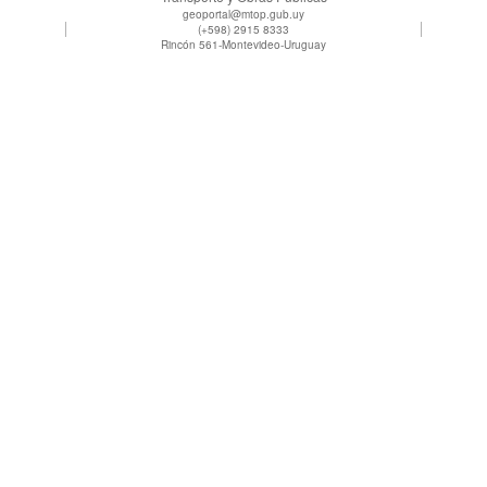
geoportal@mtop.gub.uy
(+598) 2915 8333
Rincón 561-Montevideo-Uruguay