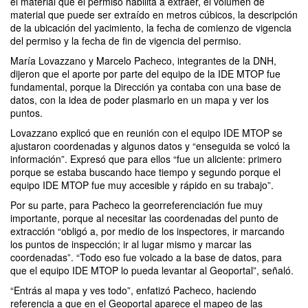
el material que el permiso habilita a extraer, el volumen de
material que puede ser extraído en metros cúbicos, la descripción
de la ubicación del yacimiento, la fecha de comienzo de vigencia
del permiso y la fecha de fin de vigencia del permiso.
María Lovazzano y Marcelo Pacheco, integrantes de la DNH,
dijeron que el aporte por parte del equipo de la IDE MTOP fue
fundamental, porque la Dirección ya contaba con una base de
datos, con la idea de poder plasmarlo en un mapa y ver los
puntos.
Lovazzano explicó que en reunión con el equipo IDE MTOP se
ajustaron coordenadas y algunos datos y “enseguida se volcó la
información”. Expresó que para ellos “fue un aliciente: primero
porque se estaba buscando hace tiempo y segundo porque el
equipo IDE MTOP fue muy accesible y rápido en su trabajo”.
Por su parte, para Pacheco la georreferenciación fue muy
importante, porque al necesitar las coordenadas del punto de
extracción “obligó a, por medio de los inspectores, ir marcando
los puntos de inspección; ir al lugar mismo y marcar las
coordenadas”. “Todo eso fue volcado a la base de datos, para
que el equipo IDE MTOP lo pueda levantar al Geoportal”, señaló.
“Entrás al mapa y ves todo”, enfatizó Pacheco, haciendo
referencia a que en el Geoportal aparece el mapeo de las